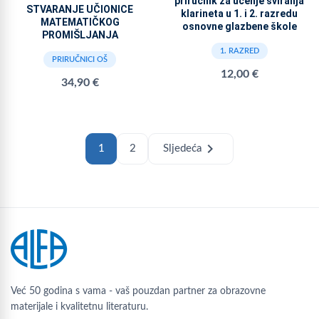
priručnik za učenje sviranja
STVARANJE UČIONICE
klarineta u 1. i 2. razredu
MATEMATIČKOG
osnovne glazbene škole
PROMIŠLJANJA
1. RAZRED
PRIRUČNICI OŠ
12,00 €
34,90 €
chevron_right
1
2
Sljedeća
Već 50 godina s vama - vaš pouzdan partner za obrazovne
materijale i kvalitetnu literaturu.