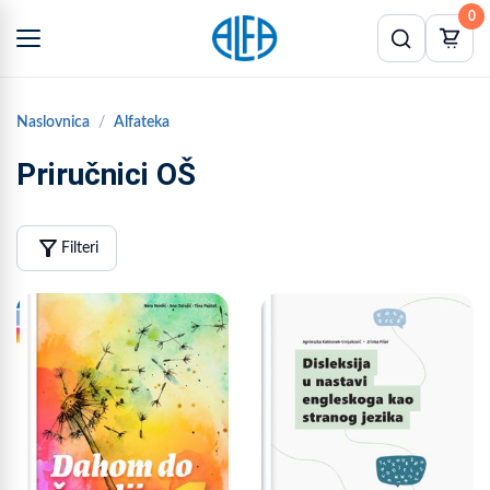
0
Naslovnica
Alfateka
Priručnici OŠ
filter_alt
Filteri