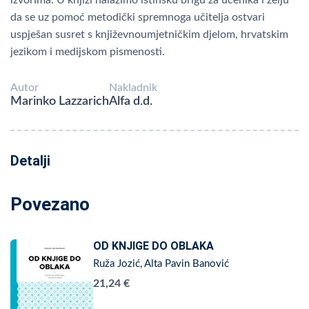
izvorima. U knjizi nalazimo istinsku brigu za učenika i želju
da se uz pomoć metodički spremnoga učitelja ostvari
uspješan susret s književnoumjetničkim djelom, hrvatskim
jezikom i medijskom pismenosti.
Autor
Nakladnik
Marinko Lazzarich
Alfa d.d.
Detalji
Povezano
OD KNJIGE DO OBLAKA
Ruža Jozić, Alta Pavin Banović
21,24 €