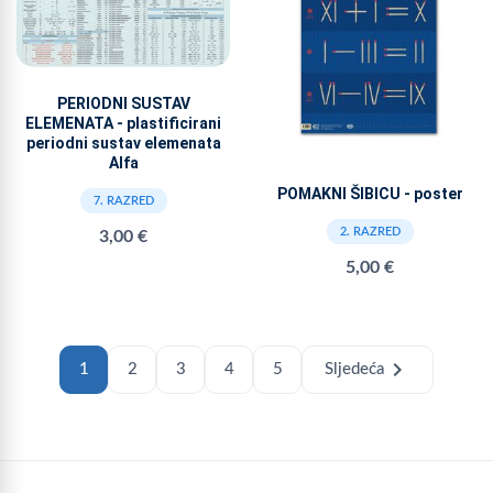
PERIODNI SUSTAV
ELEMENATA - plastificirani
periodni sustav elemenata
Alfa
POMAKNI ŠIBICU - poster
7. RAZRED
2. RAZRED
3,00 €
5,00 €
chevron_right
1
2
3
4
5
Sljedeća