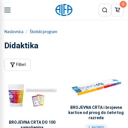
0
Naslovnica
Školski program
Didaktika
filter_alt
Filteri
BROJEVNA CRTA i brojevne
kartice od prvog do četvrtog
razreda
BROJEVNA CRTA DO 100
samoljepiva
1. RAZRED