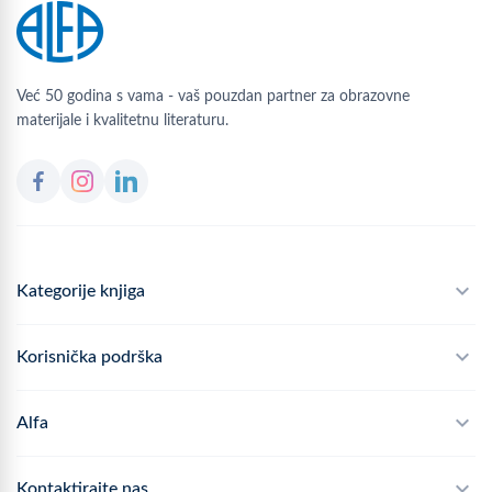
Već 50 godina s vama - vaš pouzdan partner za obrazovne
materijale i kvalitetnu literaturu.
Kategorije knjiga
Školski program
Korisnička podrška
Alfateka
Često postavljana pitanja
Alfa
Didaktika
Dostava
Politika privatnosti
Kontaktirajte nas