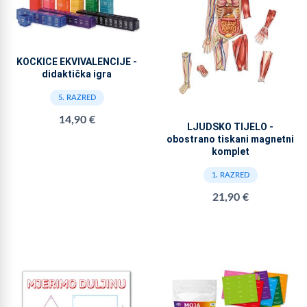
KOCKICE EKVIVALENCIJE -
didaktička igra
5. RAZRED
14,90 €
LJUDSKO TIJELO -
obostrano tiskani magnetni
komplet
1. RAZRED
21,90 €