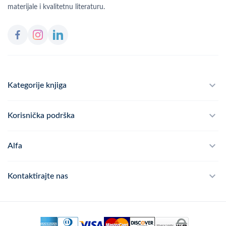
materijale i kvalitetnu literaturu.
Kategorije knjiga
Školski program
Korisnička podrška
Alfateka
Često postavljana pitanja
Alfa
Didaktika
Dostava
Politika privatnosti
Kontaktirajte nas
Povrat robe
Kontakt
mail
webshop@alfa.hr
Načini plaćanja
phone
01 889 2047