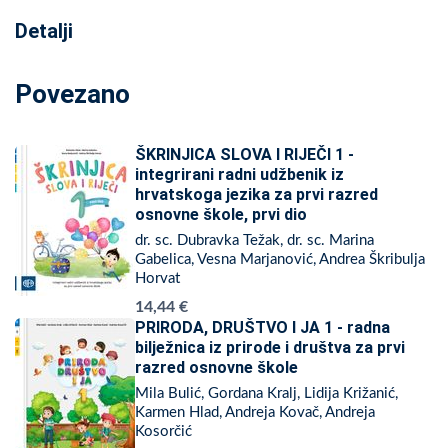
Detalji
Povezano
ŠKRINJICA SLOVA I RIJEČI 1 -
integrirani radni udžbenik iz
hrvatskoga jezika za prvi razred
osnovne škole, prvi dio
dr. sc. Dubravka Težak, dr. sc. Marina
Gabelica, Vesna Marjanović, Andrea Škribulja
Horvat
14,44 €
PRIRODA, DRUŠTVO I JA 1 - radna
bilježnica iz prirode i društva za prvi
razred osnovne škole
Mila Bulić, Gordana Kralj, Lidija Križanić,
Karmen Hlad, Andreja Kovač, Andreja
Kosorčić