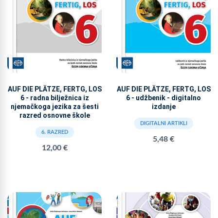
AUF DIE PLÄTZE, FERTG, LOS
AUF DIE PLÄTZE, FERTG, LOS
6 - radna bilježnica iz
6 - udžbenik - digitalno
njemačkoga jezika za šesti
izdanje
razred osnovne škole
DIGITALNI ARTIKLI
6. RAZRED
5,48 €
12,00 €