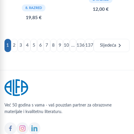
8. RAZRED
12,00 €
19,85 €
chevron_right
1
2
3
4
5
6
7
8
9
10
...
136
137
Sljedeća
Već 50 godina s vama - vaš pouzdan partner za obrazovne
materijale i kvalitetnu literaturu.