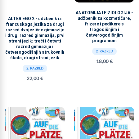
ANATOMIJA I FIZIOLOGIJA -
udžbenik za kozmetičare,
ALTER EGO 2 - udžbenik iz
frizere i pedikere s
francuskoga jezika za drugi
trogodišnjim i
razred dvojezične gimnazije
četverogodišnjim
i drugi razred gimnazija, prvi
programom
strani jezik: treći i četvrti
razred gimnazija i
četverogodišnjih strukovnih
2. RAZRED
škola, drugi strani jezik
18,00 €
2. RAZRED
22,00 €