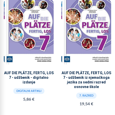
AUF DIE PLÄTZE, FERTG, LOS
AUF DIE PLÄTZE, FERTG, LOS
7 - udžbenik - digitalno
7 - udžbenik iz njemačkoga
izdanje
jezika za sedmi razred
osnovne škole
DIGITALNI ARTIKLI
7. RAZRED
5,86 €
19,54 €