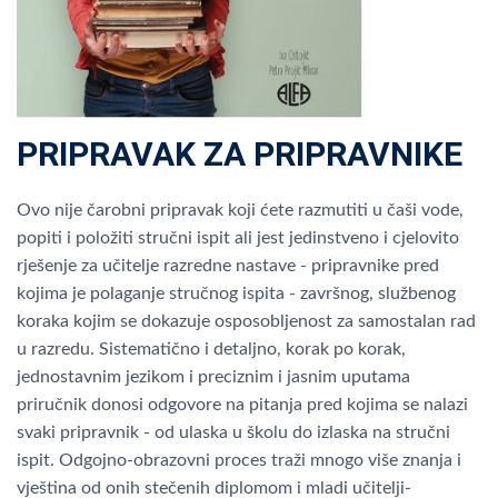
PRIPRAVAK ZA PRIPRAVNIKE
Ovo nije čarobni pripravak koji ćete razmutiti u čaši vode,
popiti i položiti stručni ispit ali jest jedinstveno i cjelovito
rješenje za učitelje razredne nastave - pripravnike pred
kojima je polaganje stručnog ispita - završnog, službenog
koraka kojim se dokazuje osposobljenost za samostalan rad
u razredu. Sistematično i detaljno, korak po korak,
jednostavnim jezikom i preciznim i jasnim uputama
priručnik donosi odgovore na pitanja pred kojima se nalazi
svaki pripravnik - od ulaska u školu do izlaska na stručni
ispit. Odgojno-obrazovni proces traži mnogo više znanja i
vještina od onih stečenih diplomom i mladi učitelji-