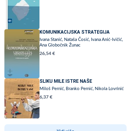
KOMUNIKACIJSKA STRATEGIJA
Ivana Stanić, Nataša Čosić, Ivana Anić-Ivičić,
Ana Globočnik Žunac
26,54 €
SLIKU MILE ISTRE NAŠE
Miloš Pernić, Branko Pernić, Nikola Lovrinić
6,37 €