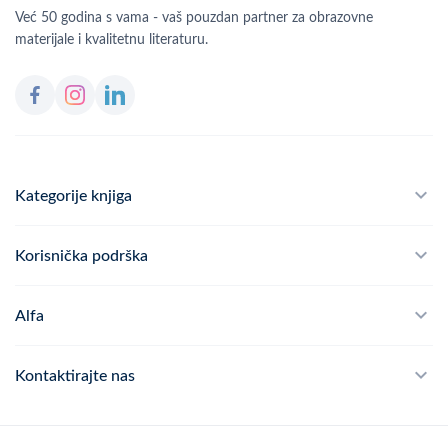
Već 50 godina s vama - vaš pouzdan partner za obrazovne
materijale i kvalitetnu literaturu.
Kategorije knjiga
Školski program
Korisnička podrška
Alfateka
Često postavljana pitanja
Alfa
Didaktika
Dostava
Politika privatnosti
Kontaktirajte nas
Povrat robe
Kontakt
mail
webshop@alfa.hr
Načini plaćanja