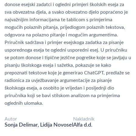
donose esejski zadatci i ogledni primjeri školskih eseja za
sva obvezatna djela, a svako obvezatno djelo popraćeno je
najvažnijim informacijama te tablicom s primjerima
mogućih polaznih pitanja, prijedlogom polaznih tekstova,
odgovora na polazno pitanje i mogućim argumentima.
Priručnik sadržava i primjer esejskoga zadatka za pisanje
usporednoga eseja te ogledni usporedni esej. U priručniku
se potom donose i tipične jezične pogreške koje se javljaju u
pisanju školskoga eseja i sažetka, pokazuje se kako
prepoznati tekstove koje je generirao ChatGPT, predlaže se
radionica za uvježbavanje argumentacije za pisanje
školskoga eseja, a osobito je vrijedan i posljednji dio
priručnika koji se bavi stilskom analizom na primjerima
oglednih ulomaka.
Autor
Nakladnik
Sonja Delimar, Lidija Novosel
Alfa d.d.