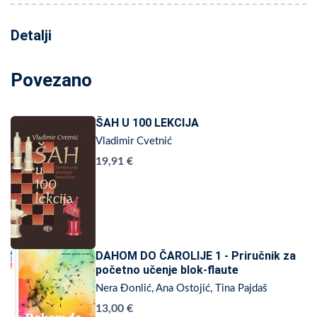
Detalji
Povezano
ŠAH U 100 LEKCIJA
Vladimir Cvetnić
19,91 €
DAHOM DO ČAROLIJE 1 - Priručnik za
početno učenje blok-flaute
Nera Đonlić, Ana Ostojić, Tina Pajdaš
13,00 €