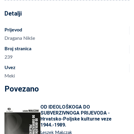
Detalji
Prijevod
Dragana Nikše
Broj stranica
239
Uvez
Meki
Povezano
OD IDEOLOŠKOGA DO
SUBVERZIVNOGA PRIJEVODA -
Hrvatsko-Poljske kulturne veze
1944.-1989.
Leszek MaŁczak