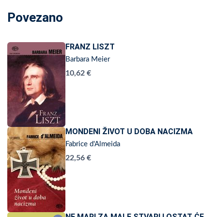
Povezano
FRANZ LISZT
Barbara Meier
10,62 €
MONDENI ŽIVOT U DOBA NACIZMA
Fabrice d'Almeida
22,56 €
NE MARI ZA MALE STVARI I OSTAT ĆE