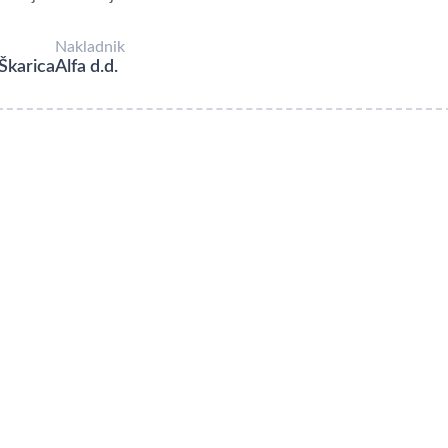
Nakladnik
Škarica
Alfa d.d.