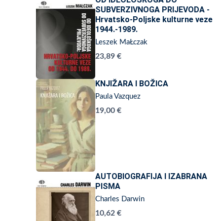
SUBVERZIVNOGA PRIJEVODA -
Hrvatsko-Poljske kulturne veze
1944.-1989.
Leszek MaŁczak
23,89 €
KNJIŽARA I BOŽICA
Paula Vazquez
19,00 €
AUTOBIOGRAFIJA I IZABRANA
PISMA
Charles Darwin
10,62 €