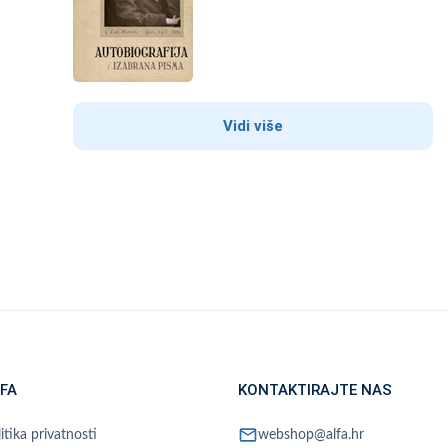
Vidi više
FA
KONTAKTIRAJTE NAS
mail
itika privatnosti
webshop@alfa.hr