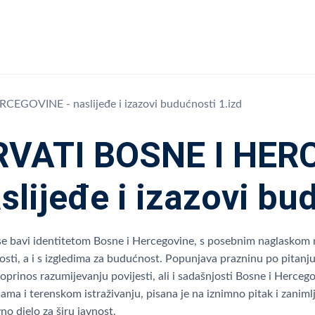
EGOVINE - naslijeđe i izazovi budućnosti 1.izd
RVATI BOSNE I HER
slijeđe i izazovi bu
se bavi identitetom Bosne i Hercegovine, s posebnim naglaskom na 
osti, a i s izgledima za budućnost. Popunjava prazninu po pitanj
oprinos razumijevanju povijesti, ali i sadašnjosti Bosne i Herceg
cama i terenskom istraživanju, pisana je na iznimno pitak i zanimlji
no djelo za širu javnost.