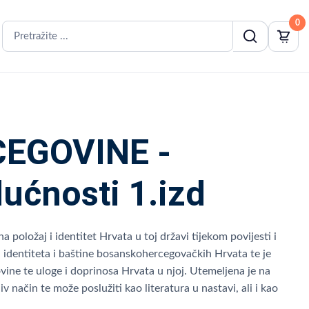
0
CEGOVINE -
dućnosti 1.izd
položaj i identitet Hrvata u toj državi tijekom povijesti i
u identiteta i baštine bosanskohercegovačkih Hrvata te je
ovine te uloge i doprinosa Hrvata u njoj. Utemeljena je na
v način te može poslužiti kao literatura u nastavi, ali i kao