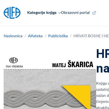
Kategorije knjiga
Obrazovni portal
Naslovnica
Alfateka
Publicistika
HRVATI BOSNE I HERC
H
na
Knjiga 
sadašnj
važan d
činjeni
atraktiv