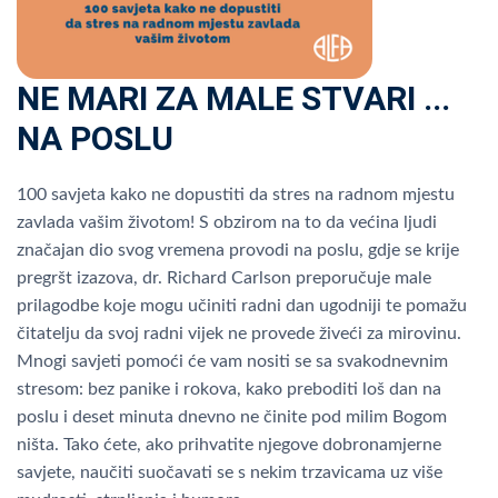
NE MARI ZA MALE STVARI ...
NA POSLU
100 savjeta kako ne dopustiti da stres na radnom mjestu
zavlada vašim životom! S obzirom na to da većina ljudi
značajan dio svog vremena provodi na poslu, gdje se krije
pregršt izazova, dr. Richard Carlson preporučuje male
prilagodbe koje mogu učiniti radni dan ugodniji te pomažu
čitatelju da svoj radni vijek ne provede živeći za mirovinu.
Mnogi savjeti pomoći će vam nositi se sa svakodnevnim
stresom: bez panike i rokova, kako preboditi loš dan na
poslu i deset minuta dnevno ne činite pod milim Bogom
ništa. Tako ćete, ako prihvatite njegove dobronamjerne
savjete, naučiti suočavati se s nekim trzavicama uz više