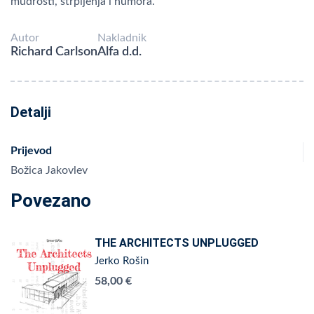
mudrosti, strpljenja i humora.
Autor
Nakladnik
Richard Carlson
Alfa d.d.
Detalji
Prijevod
Božica Jakovlev
Povezano
THE ARCHITECTS UNPLUGGED
Jerko Rošin
58,00 €