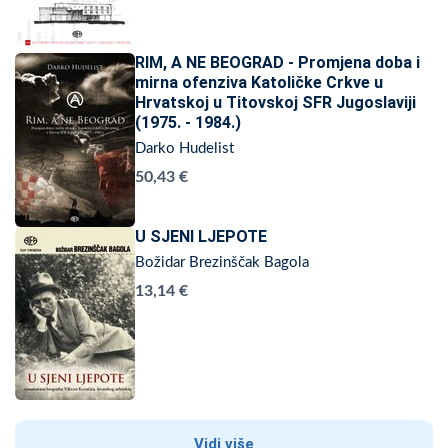
RIM, A NE BEOGRAD - Promjena doba i
mirna ofenziva Katoličke Crkve u
Hrvatskoj u Titovskoj SFR Jugoslaviji
(1975. - 1984.)
Darko Hudelist
50,43 €
U SJENI LJEPOTE
Božidar Brezinščak Bagola
13,14 €
Vidi više