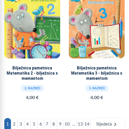
Bilježnica pametnica
Bilježnica pametnica
Matematika 2 - bilježnica s
Matematika 3 - bilježnica s
mementom
mementom
2. RAZRED
3. RAZRED
4,00 €
4,00 €
chevron_right
1
2
3
4
5
6
7
8
9
10
...
13
14
Sljedeća