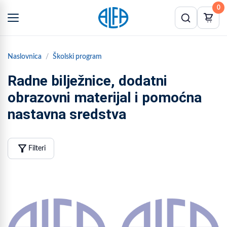
0
Naslovnica
Školski program
Radne bilježnice, dodatni
obrazovni materijal i pomoćna
nastavna sredstva
filter_alt
Filteri