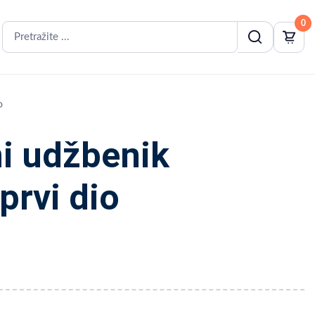
0
o
i udžbenik
prvi dio