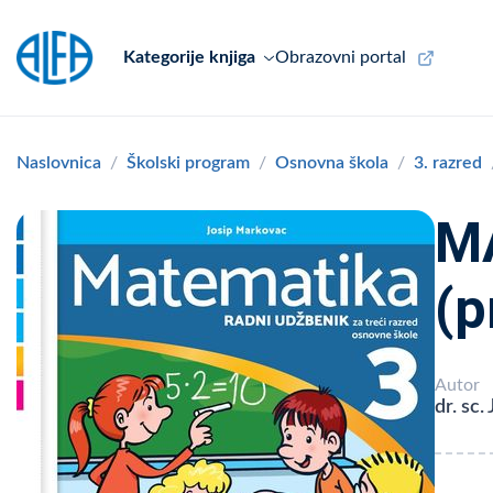
Kategorije knjiga
Obrazovni portal
Naslovnica
Školski program
Osnovna škola
3. razred
MA
(p
Autor
dr. sc