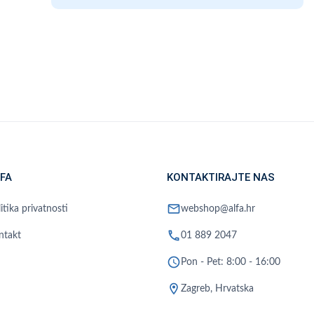
FA
KONTAKTIRAJTE NAS
mail
itika privatnosti
webshop@alfa.hr
phone
ntakt
01 889 2047
schedule
Pon - Pet: 8:00 - 16:00
location_on
Zagreb, Hrvatska