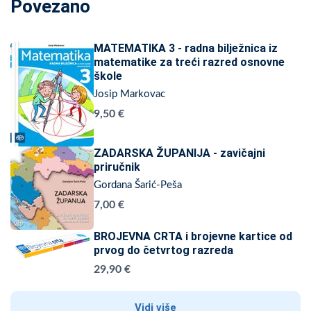
Povezano
MATEMATIKA 3 - radna bilježnica iz
matematike za treći razred osnovne
škole
Josip Markovac
9,50 €
ZADARSKA ŽUPANIJA - zavičajni
priručnik
Gordana Šarić-Peša
7,00 €
BROJEVNA CRTA i brojevne kartice od
prvog do četvrtog razreda
29,90 €
Vidi više