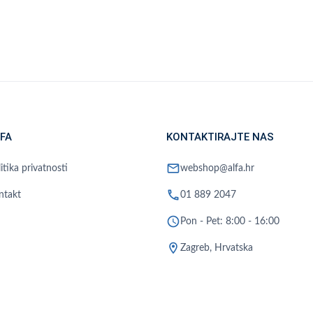
FA
KONTAKTIRAJTE NAS
mail
itika privatnosti
webshop@alfa.hr
phone
ntakt
01 889 2047
schedule
Pon - Pet: 8:00 - 16:00
location_on
Zagreb, Hrvatska