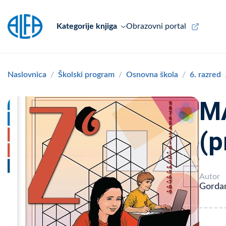
Kategorije knjiga
Obrazovni portal
Naslovnica
Školski program
Osnovna škola
6. razred
MA
(p
Autor
Gordan