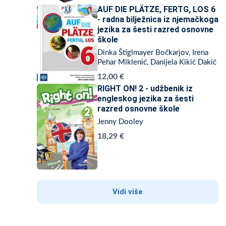
AUF DIE PLÄTZE, FERTG, LOS 6
- radna bilježnica iz njemačkoga
jezika za šesti razred osnovne
škole
Dinka Štiglmayer Bočkarjov, Irena
Pehar Miklenić, Danijela Kikić Dakić
12,00 €
RIGHT ON! 2 - udžbenik iz
engleskog jezika za šesti
razred osnovne škole
Jenny Dooley
18,29 €
Vidi više