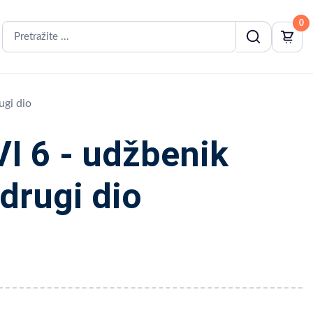
0
gi dio
 6 - udžbenik
drugi dio