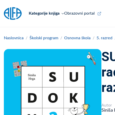
Kategorije knjiga
Obrazovni portal
Naslovnica
Školski program
Osnovna škola
5. razred
SU
ra
ra
Autor
Siniša