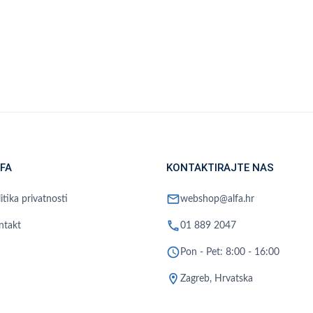
FA
KONTAKTIRAJTE NAS
mail
itika privatnosti
webshop@alfa.hr
phone
ntakt
01 889 2047
schedule
Pon - Pet: 8:00 - 16:00
location_on
Zagreb, Hrvatska