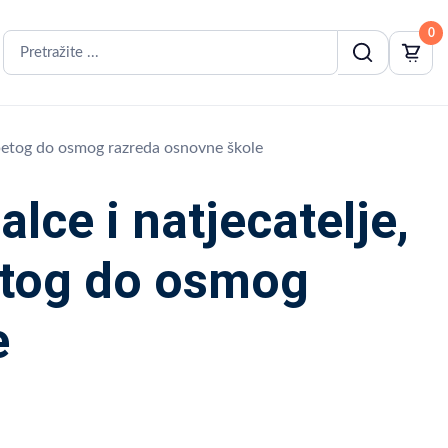
0
 petog do osmog razreda osnovne škole
ce i natjecatelje,
etog do osmog
e