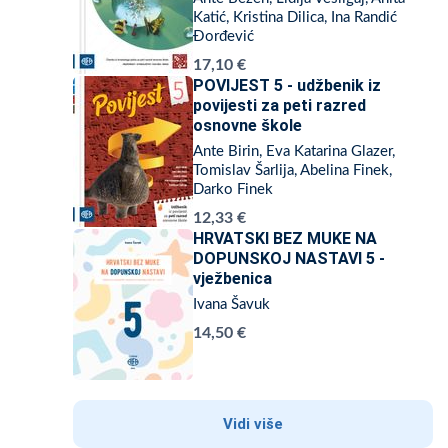
Katić, Kristina Dilica, Ina Randić
Đorđević
17,10 €
POVIJEST 5 - udžbenik iz
povijesti za peti razred
osnovne škole
Ante Birin, Eva Katarina Glazer,
Tomislav Šarlija, Abelina Finek,
Darko Finek
12,33 €
HRVATSKI BEZ MUKE NA
DOPUNSKOJ NASTAVI 5 -
vježbenica
Ivana Šavuk
14,50 €
Vidi više