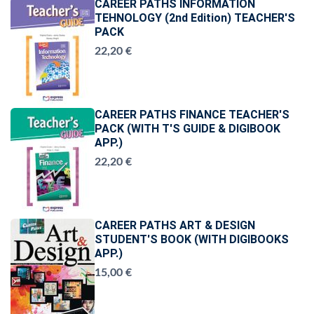
CAREER PATHS INFORMATION
TEHNOLOGY (2nd Edition) TEACHER'S
PACK
22,20 €
CAREER PATHS FINANCE TEACHER'S
PACK (WITH T'S GUIDE & DIGIBOOK
APP.)
22,20 €
CAREER PATHS ART & DESIGN
STUDENT'S BOOK (WITH DIGIBOOKS
APP.)
15,00 €