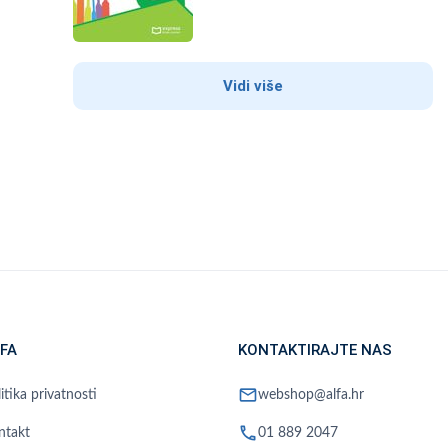
Vidi više
FA
KONTAKTIRAJTE NAS
mail
itika privatnosti
webshop@alfa.hr
phone
ntakt
01 889 2047