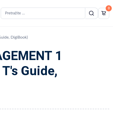
0
ide, DigiBook)
AGEMENT 1
T's Guide,