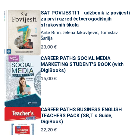
SAT POVIJESTI 1 - udžbenik iz povijesti
za prvi razred četverogodišnjih
strukovnih škola
Ante Birin, Jelena Jakovljević, Tomislav
Šarlija
23,00 €
CAREER PATHS SOCIAL MEDIA
MARKETING STUDENT'S BOOK (with
DigiBooks)
15,00 €
CAREER PATHS BUSINESS ENGLISH
TEACHERS PACK (SB,T s Guide,
DigiBook)
22,20 €