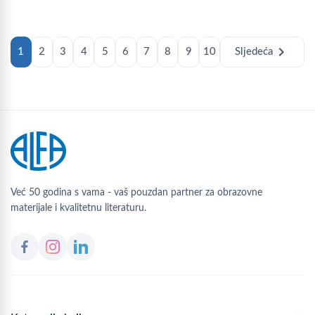
chevron_right
1
2
3
4
5
6
7
8
9
10
Sljedeća
Već 50 godina s vama - vaš pouzdan partner za obrazovne
materijale i kvalitetnu literaturu.