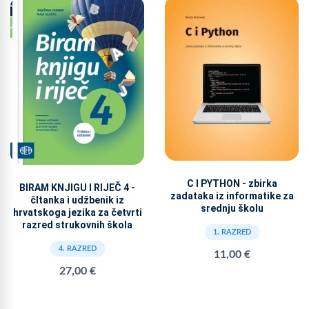
C I PYTHON - zbirka
BIRAM KNJIGU I RIJEČ 4 -
zadataka iz informatike za
čItanka i udžbenik iz
srednju školu
hrvatskoga jezika za četvrti
razred strukovnih škola
1. RAZRED
4. RAZRED
11,00 €
27,00 €