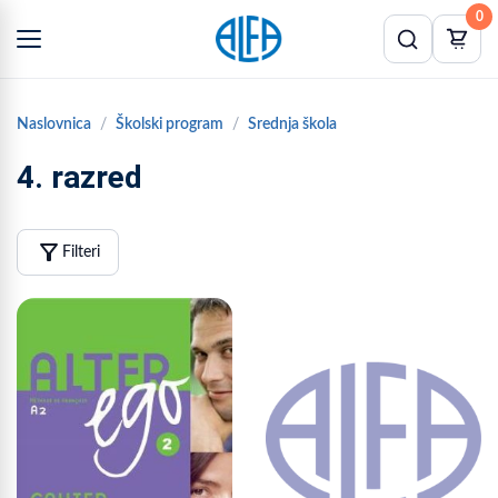
0
Naslovnica
Školski program
Srednja škola
4. razred
filter_alt
Filteri