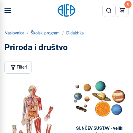
0
Naslovnica
Školski program
Didaktika
Priroda i društvo
filter_alt
Filteri
SUNČEV SUSTAV - veliki