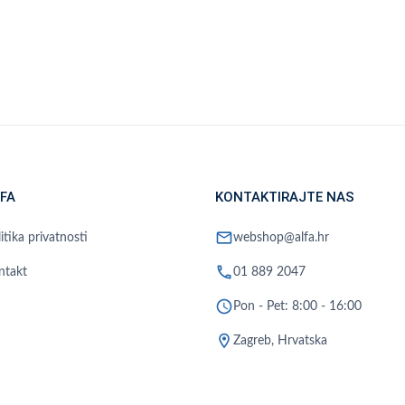
FA
KONTAKTIRAJTE NAS
mail
itika privatnosti
webshop@alfa.hr
phone
ntakt
01 889 2047
schedule
Pon - Pet: 8:00 - 16:00
location_on
Zagreb, Hrvatska