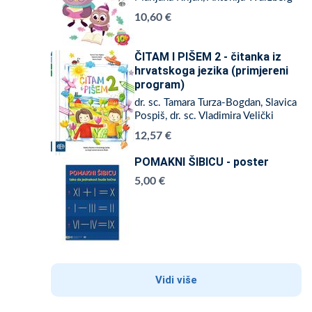
10,60 €
ČITAM I PIŠEM 2 - čitanka iz
hrvatskoga jezika (primjereni
program)
dr. sc. Tamara Turza-Bogdan, Slavica
Pospiš, dr. sc. Vladimira Velički
12,57 €
POMAKNI ŠIBICU - poster
5,00 €
Vidi više