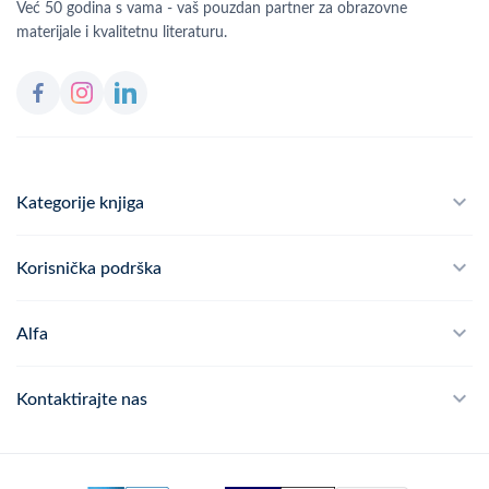
Već 50 godina s vama - vaš pouzdan partner za obrazovne
materijale i kvalitetnu literaturu.
Kategorije knjiga
Školski program
Korisnička podrška
Alfateka
Često postavljana pitanja
Alfa
Didaktika
Dostava
Politika privatnosti
Kontaktirajte nas
Povrat robe
Kontakt
mail
webshop@alfa.hr
Načini plaćanja