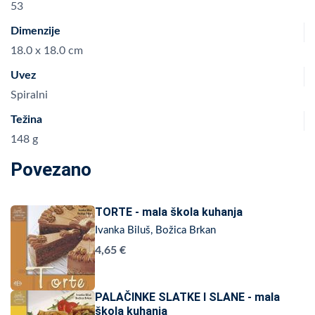
53
Dimenzije
18.0 x 18.0 cm
Uvez
Spiralni
Težina
148 g
Povezano
TORTE - mala škola kuhanja
Ivanka Biluš, Božica Brkan
4,65 €
PALAČINKE SLATKE I SLANE - mala
škola kuhanja