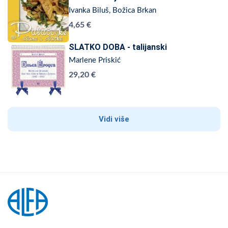
Ivanka Biluš, Božica Brkan
4,65 €
SLATKO DOBA - talijanski
Marlene Priskić
29,20 €
Vidi više