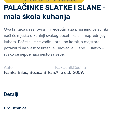
PALAČINKE SLATKE I SLANE -
mala škola kuhanja
Ova knjižica s raznovrsnim receptima za pripremu palačinki
naći će mjesto u kuhinji svakog početnika ali i naprednijeg
kuhara. Početnike će voditi korak po korak, a majstore
potaknuti na vlastite kreacije i inovacije. Slano ili slatko –
svako će nepce naći nešto za sebe!
Autor
Nakladnik
Godina
Ivanka Biluš, Božica Brkan
Alfa d.d.
2009.
Detalji
Broj stranica