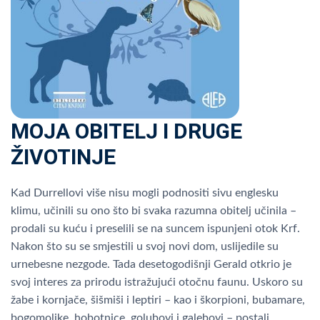
MOJA OBITELJ I DRUGE
ŽIVOTINJE
Kad Durrellovi više nisu mogli podnositi sivu englesku
klimu, učinili su ono što bi svaka razumna obitelj učinila –
prodali su kuću i preselili se na suncem ispunjeni otok Krf.
Nakon što su se smjestili u svoj novi dom, uslijedile su
urnebesne nezgode. Tada desetogodišnji Gerald otkrio je
svoj interes za prirodu istražujući otočnu faunu. Uskoro su
žabe i kornjače, šišmiši i leptiri – kao i škorpioni, bubamare,
bogomoljke, hobotnice, golubovi i galebovi – postali