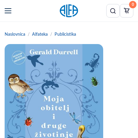
0
Naslovnica
Alfateka
Publicistika