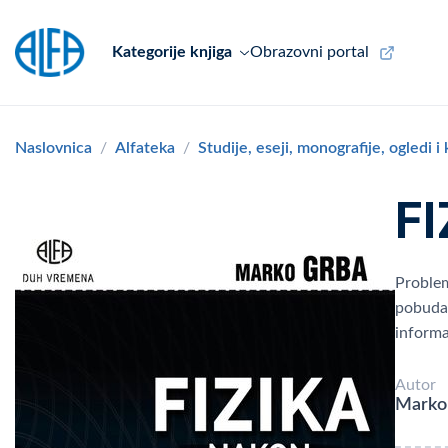
Kategorije knjiga
Obrazovni portal
Naslovnica
Alfateka
Studije, eseji, monografije, ogledi i
F
Problem
pobuda 
informa
Autor
Marko