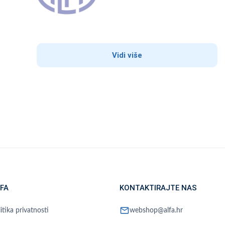
Vidi više
FA
KONTAKTIRAJTE NAS
mail
itika privatnosti
webshop@alfa.hr