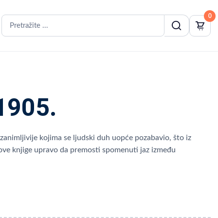
0
1905.
jzanimljivije kojima se ljudski duh uopće pozabavio, što iz
e ove knjige upravo da premosti spomenuti jaz između