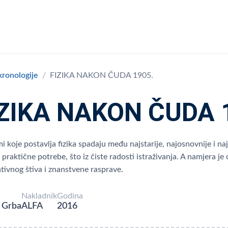
 kronologije
FIZIKA NAKON ČUDA 1905.
IZIKA NAKON ČUDA 
i koje postavlja fizika spadaju među najstarije, najosnovnije i na
praktične potrebe, što iz čiste radosti istraživanja. A namjera j
tivnog štiva i znanstvene rasprave.
Nakladnik
Godina
 Grba
ALFA
2016