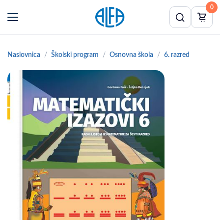
0
Naslovnica
Školski program
Osnovna škola
6. razred