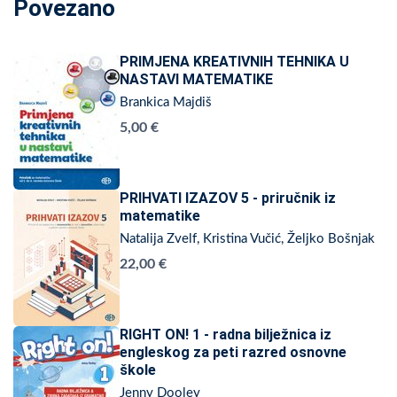
Povezano
PRIMJENA KREATIVNIH TEHNIKA U
NASTAVI MATEMATIKE
Brankica Majdiš
5,00 €
PRIHVATI IZAZOV 5 - priručnik iz
matematike
Natalija Zvelf, Kristina Vučić, Željko Bošnjak
22,00 €
RIGHT ON! 1 - radna bilježnica iz
engleskog za peti razred osnovne
škole
Jenny Dooley