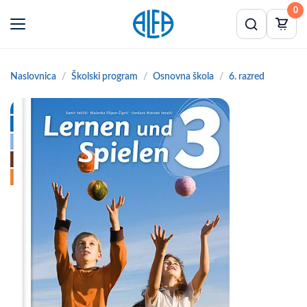
0
Naslovnica
Školski program
Osnovna škola
6. razred