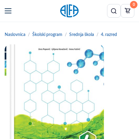
0
Naslovnica
Školski program
Srednja škola
4. razred