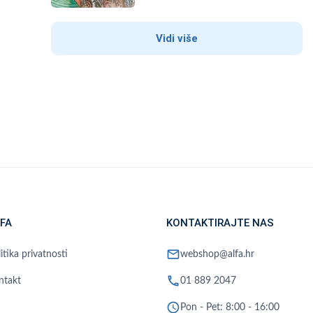
Vidi više
FA
KONTAKTIRAJTE NAS
mail
itika privatnosti
webshop@alfa.hr
phone
ntakt
01 889 2047
schedule
Pon - Pet: 8:00 - 16:00