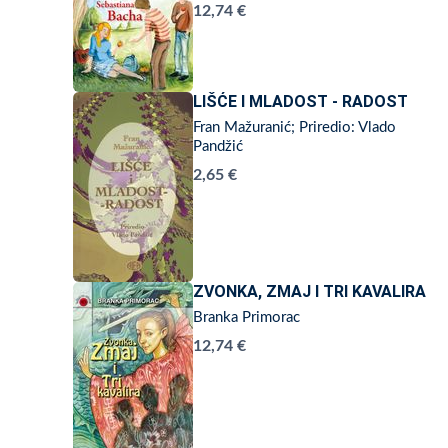
12,74 €
LIŠĆE I MLADOST - RADOST
Fran Mažuranić; Priredio: Vlado
Pandžić
2,65 €
ZVONKA, ZMAJ I TRI KAVALIRA
Branka Primorac
12,74 €