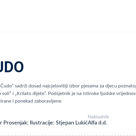
UDO
„Čudo” sadrži dosad najcjelovitiji izbor pjesama za djecu poznato
o soli” i „Krilato dijete”. Podsjetnik je na istinske ljudske vrije
izirane i ponekad zaboravljene.
Nakladnik
r Prosenjak; Ilustracije: Stjepan Lukić
Alfa d.d.