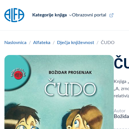
Kategorije knjiga
Obrazovni portal
Naslovnica
Alfateka
Dječja književnost
ČUDO
Č
Knjiga 
„A, zrn
relativ
Autor
Božida