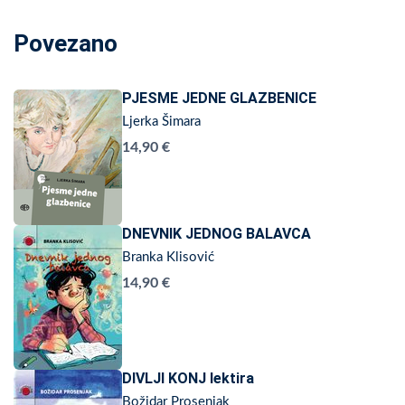
Povezano
PJESME JEDNE GLAZBENICE
Ljerka Šimara
14,90 €
DNEVNIK JEDNOG BALAVCA
Branka Klisović
14,90 €
DIVLJI KONJ lektira
Božidar Prosenjak