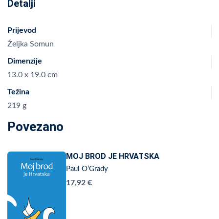
Detalji
Prijevod
Željka Somun
Dimenzije
13.0 x 19.0 cm
Težina
219 g
Povezano
MOJ BROD JE HRVATSKA
Paul O’Grady
17,92 €