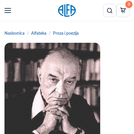
0
Naslovnica
Alfateka
Proza i poezija