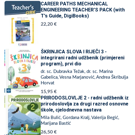
CAREER PATHS MECHANICAL
ENGINEERING TEACHER'S PACK (with
T's Guide, DigiBooks)
22,20 €
ŠKRINJICA SLOVA I RIJEČI 3 -
integrirani radni udžbenik (primjereni
program), prvi dio
dr. sc. Dubravka Težak, dr. sc. Marina
Gabelica, Vesna Marjanović, Andrea Škribulja
Horvat
15,95 €
PRIRODOSLOVLJE 2 - radni udžbenik iz
prirodoslovlja za drugi razred osnovne
škole, cjelodnevna nastava
Mila Bulić, Gordana Kralj, Valerija Begić,
Marijana Bastić
26,50 €