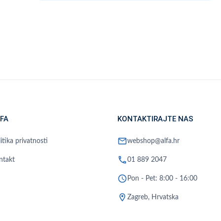
FA
KONTAKTIRAJTE NAS
mail
itika privatnosti
webshop@alfa.hr
phone
ntakt
01 889 2047
schedule
Pon - Pet: 8:00 - 16:00
location_on
Zagreb, Hrvatska