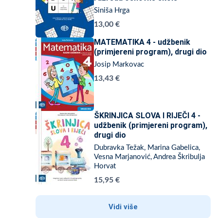
Siniša Hrga
13,00 €
MATEMATIKA 4 - udžbenik
(primjereni program), drugi dio
Josip Markovac
13,43 €
ŠKRINJICA SLOVA I RIJEČI 4 -
udžbenik (primjereni program),
drugi dio
Dubravka Težak, Marina Gabelica,
Vesna Marjanović, Andrea Škribulja
Horvat
15,95 €
Vidi više