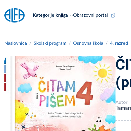
Kategorije knjiga
Obrazovni portal
Naslovnica
Školski program
Osnovna škola
4. razred
ČI
(p
Autor
Tamara