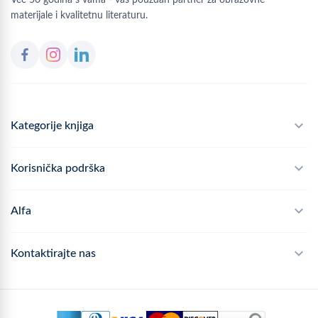
materijale i kvalitetnu literaturu.
Kategorije knjiga
Školski program
Korisnička podrška
Alfateka
Često postavljana pitanja
Alfa
Didaktika
Dostava
Politika privatnosti
Kontaktirajte nas
Povrat robe
Kontakt
mail
webshop@alfa.hr
Načini plaćanja