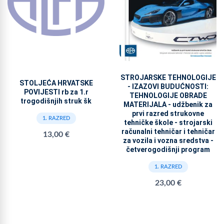
STROJARSKE TEHNOLOGIJE
STOLJEĆA HRVATSKE
- IZAZOVI BUDUĆNOSTI:
POVIJESTI rb za 1.r
TEHNOLOGIJE OBRADE
trogodišnjih struk šk
MATERIJALA - udžbenik za
prvi razred strukovne
1. RAZRED
tehničke škole - strojarski
računalni tehničar i tehničar
13,00 €
za vozila i vozna sredstva -
četverogodišnji program
1. RAZRED
23,00 €