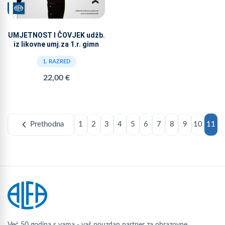
UMJETNOST I ČOVJEK udžb.
iz likovne umj.za 1.r. gimn
1. RAZRED
22,00 €
chevron_left
Prethodna
1
2
3
4
5
6
7
8
9
10
11
Već 50 godina s vama - vaš pouzdan partner za obrazovne