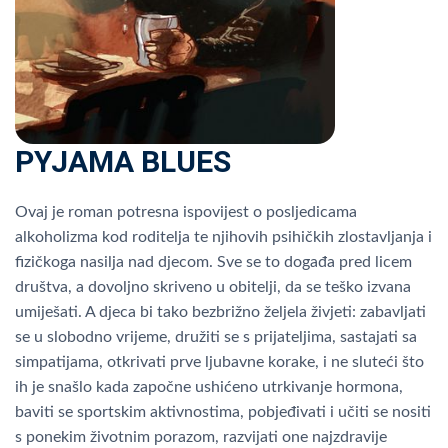
PYJAMA BLUES
Ovaj je roman potresna ispovijest o posljedicama
alkoholizma kod roditelja te njihovih psihičkih zlostavljanja i
fizičkoga nasilja nad djecom. Sve se to događa pred licem
društva, a dovoljno skriveno u obitelji, da se teško izvana
umiješati. A djeca bi tako bezbrižno željela živjeti: zabavljati
se u slobodno vrijeme, družiti se s prijateljima, sastajati sa
simpatijama, otkrivati prve ljubavne korake, i ne sluteći što
ih je snašlo kada započne ushićeno utrkivanje hormona,
baviti se sportskim aktivnostima, pobjeđivati i učiti se nositi
s ponekim životnim porazom, razvijati one najzdravije