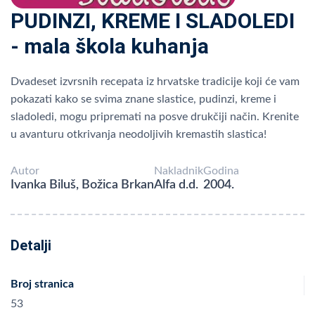
PUDINZI, KREME I SLADOLEDI
- mala škola kuhanja
Dvadeset izvrsnih recepata iz hrvatske tradicije koji će vam
pokazati kako se svima znane slastice, pudinzi, kreme i
sladoledi, mogu pripremati na posve drukčiji način. Krenite
u avanturu otkrivanja neodoljivih kremastih slastica!
Autor
Nakladnik
Godina
Ivanka Biluš, Božica Brkan
Alfa d.d.
2004.
Detalji
Broj stranica
53