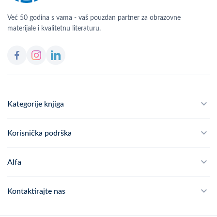
Već 50 godina s vama - vaš pouzdan partner za obrazovne
materijale i kvalitetnu literaturu.
Kategorije knjiga
Školski program
Korisnička podrška
Alfateka
Često postavljana pitanja
Alfa
Didaktika
Dostava
Politika privatnosti
Kontaktirajte nas
Povrat robe
Kontakt
mail
webshop@alfa.hr