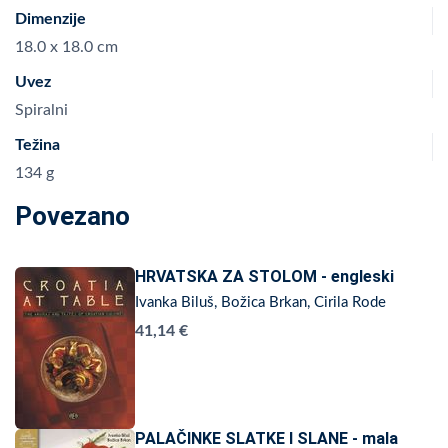
Dimenzije
18.0 x 18.0 cm
Uvez
Spiralni
Težina
134 g
Povezano
HRVATSKA ZA STOLOM - engleski
Ivanka Biluš, Božica Brkan, Cirila Rode
41,14 €
PALAČINKE SLATKE I SLANE - mala