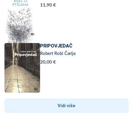
11,90 €
PRIPOVJEDAČ
Robert Robi Čarija
20,00 €
Vidi više