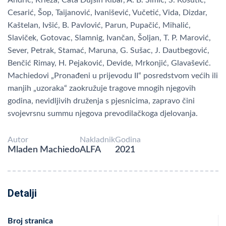
Cesarić, Šop, Taijanović, Ivanišević, Vučetić, Vida, Dizdar,
Kaštelan, Ivšić, B. Pavlović, Parun, Pupačić, Mihalić,
Slaviček, Gotovac, Slamnig, Ivančan, Šoljan, T. P. Marović,
Sever, Petrak, Stamać, Maruna, G. Sušac, J. Dautbegović,
Benčić Rimay, H. Pejaković, Devide, Mrkonjić, Glavašević.
Machiedovi „Pronađeni u prijevodu II“ posredstvom većih ili
manjih „uzoraka“ zaokružuje tragove mnogih njegovih
godina, nevidljivih druženja s pjesnicima, zapravo čini
svojevrsnu summu njegova prevodilačkoga djelovanja.
Autor
Nakladnik
Godina
Mladen Machiedo
ALFA
2021
Detalji
Broj stranica