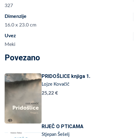
327
Dimenzije
16.0 x 23.0 cm
Uvez
Meki
Povezano
PRIDOŠLICE knjiga 1.
Lojze Kovačič
25,22 €
RIJEČ O PTICAMA
Stjepan Šešelj