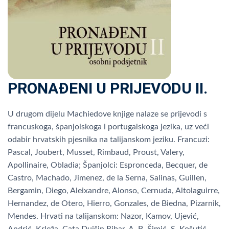
PRONAĐENI U PRIJEVODU II.
U drugom dijelu Machiedove knjige nalaze se prijevodi s
francuskoga, španjolskoga i portugalskoga jezika, uz veći
odabir hrvatskih pjesnika na talijanskom jeziku. Francuzi:
Pascal, Joubert, Musset, Rimbaud, Proust, Valery,
Apollinaire, Obladia; Španjolci: Espronceda, Becquer, de
Castro, Machado, Jimenez, de la Serna, Salinas, Guillen,
Bergamin, Diego, Aleixandre, Alonso, Cernuda, Altolaguirre,
Hernandez, de Otero, Hierro, Gonzales, de Biedna, Pizarnik,
Mendes. Hrvati na talijanskom: Nazor, Kamov, Ujević,
Andrić, Krleža, Cata Dujšin Ribar, A. B. Šimić, S. Košutić,