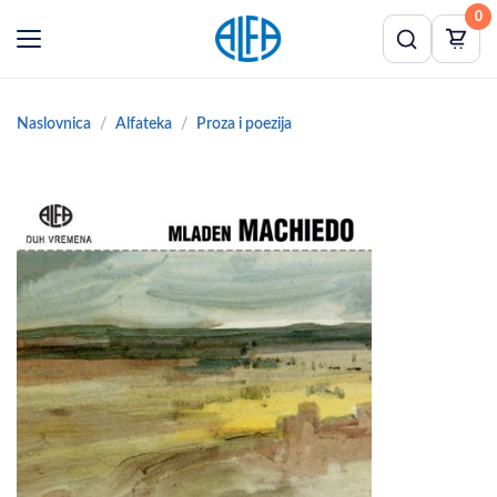
0
Naslovnica
Alfateka
Proza i poezija