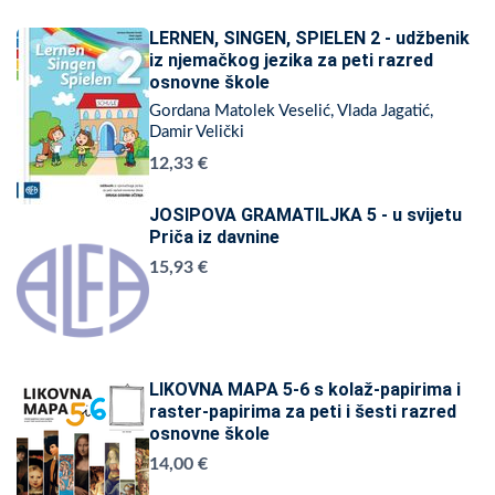
LERNEN, SINGEN, SPIELEN 2 - udžbenik
iz njemačkog jezika za peti razred
osnovne škole
Gordana Matolek Veselić, Vlada Jagatić,
Damir Velički
12,33 €
JOSIPOVA GRAMATILJKA 5 - u svijetu
Priča iz davnine
15,93 €
LIKOVNA MAPA 5-6 s kolaž-papirima i
raster-papirima za peti i šesti razred
osnovne škole
14,00 €