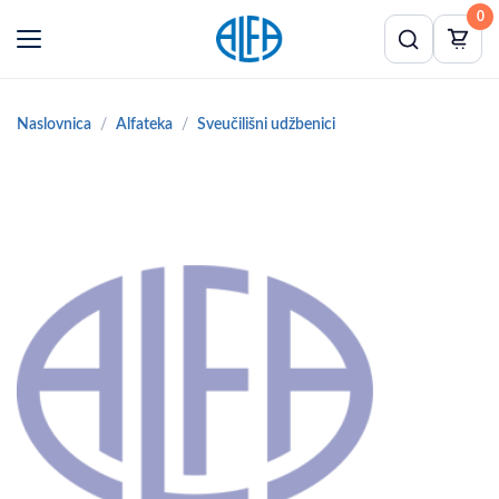
0
Naslovnica
Alfateka
Sveučilišni udžbenici