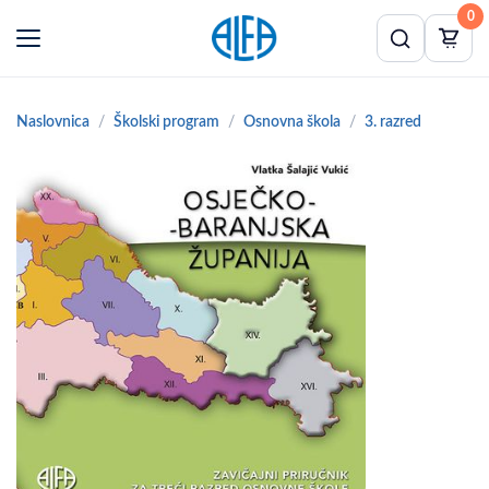
0
Naslovnica
Školski program
Osnovna škola
3. razred