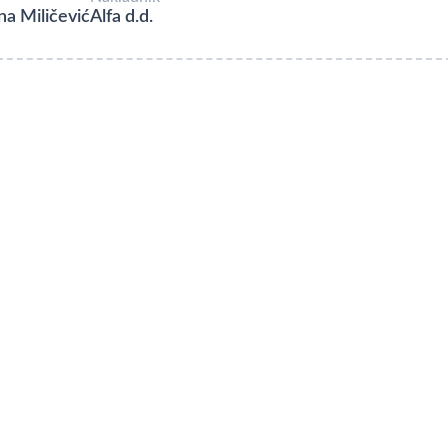
na Miličević
Alfa d.d.