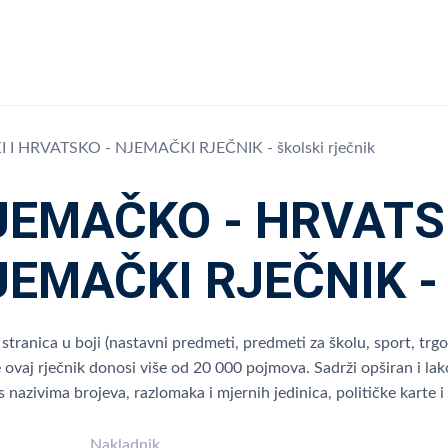
I HRVATSKO - NJEMAČKI RJEČNIK - školski rječnik
JEMAČKO - HRVATSK
EMAČKI RJEČNIK - š
stranica u boji (nastavni predmeti, predmeti za školu, sport, trgovi
e ovaj rječnik donosi više od 20 000 pojmova. Sadrži opširan i lak
s nazivima brojeva, razlomaka i mjernih jedinica, političke karte i 
Nakladnik