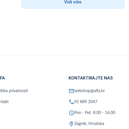
Vidi više
FA
KONTAKTIRAJTE NAS
mail
itika privatnosti
webshop@alfa.hr
phone
ntakt
01 889 2047
schedule
Pon - Pet: 8:00 - 16:00
location_on
Zagreb, Hrvatska