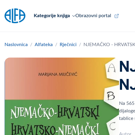
Kategorije knjiga
Obrazovni portal
Naslovnica
Alfateka
Rječnici
NJEMAČKO - HRVATSKI 
N
NJ
Na 565 
dijalog
tablice 
Autor