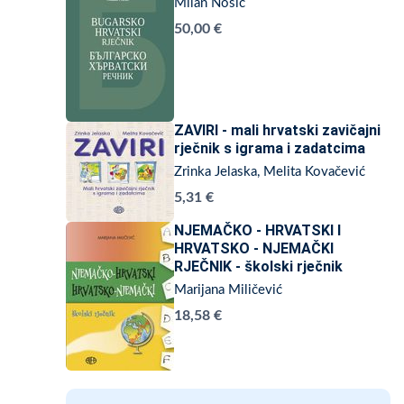
Milan Nosić
50,00 €
ZAVIRI - mali hrvatski zavičajni
rječnik s igrama i zadatcima
Zrinka Jelaska, Melita Kovačević
5,31 €
NJEMAČKO - HRVATSKI I
HRVATSKO - NJEMAČKI
RJEČNIK - školski rječnik
Marijana Miličević
18,58 €