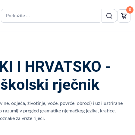
0
I I HRVATSKO -
kolski rječnik
ne, odjeća, životinje, voće, povrće, obroci) i uz ilustrirane
o razumljiv pregled gramatike njemačkog jezika, kratice,
oznake za vrste riječi.