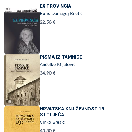
EX PROVINCIA
Boris Domagoj Biletić
22,56 €
PISMA IZ TAMNICE
Anđelko Mijatović
34,90 €
HRVATSKA KNJIŽEVNOST 19.
STOLJEĆA
Vinko Brešić
43,80 €