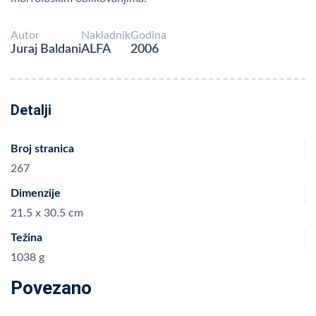
Autor
Nakladnik
Godina
Juraj Baldani
ALFA
2006
Detalji
Broj stranica
267
Dimenzije
21.5 x 30.5 cm
Težina
1038 g
Povezano