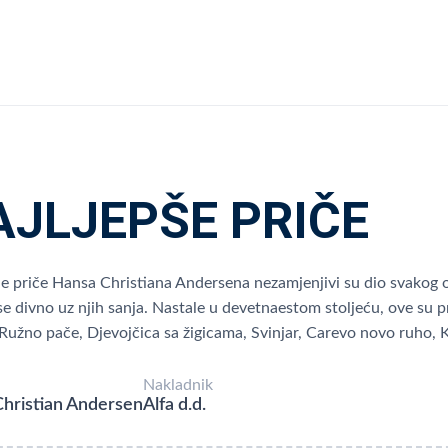
AJLJEPŠE PRIČE
e priče Hansa Christiana Andersena nezamjenjivi su dio svakog od
 se divno uz njih sanja. Nastale u devetnaestom stoljeću, ove su p
 Ružno pače, Djevojčica sa žigicama, Svinjar, Carevo novo ruho, 
Nakladnik
hristian Andersen
Alfa d.d.