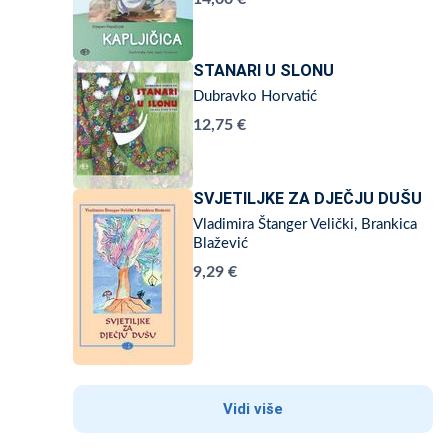
STANARI U SLONU
Dubravko Horvatić
12,75 €
SVJETILJKE ZA DJEČJU DUŠU
Vladimira Štanger Velički, Brankica
Blažević
9,29 €
Vidi više