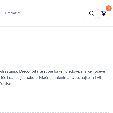
0
rastanja. Djeco, pitajte svoje bake i djedove, majke i očeve
riče i danas jednako privlačne malenima. Upoznajte ih i vi!
Kresivo.