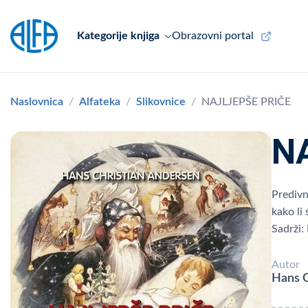
Kategorije knjiga
Obrazovni portal
Naslovnica
Alfateka
Slikovnice
NAJLJEPŠE PRIČE
N
Predivn
kako li
Sadrži:
Autor
Hans C