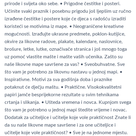
prirode i svijeta oko sebe. • Prigodne čestitke i posteri.
Učinite svaki praznik i posebnu prigodu još ljepšim uz ručno
izrađene čestitke i postere koje će djeca s radošću izraditi
koristeći se motivima iz mape. • Neograničene kreativne
mogućnosti. Izrađujte ukrasne predmete, poklon-kutijice,
okvire za likovne radove, plakate, kalendare, naslovnice,
brošure, letke, lutke, označivače stranica i još mnogo toga
uz pomoć vlastite mašte i mašte vaših učenika. Zašto su
naše likovne mape savršene za vas? • Sveobuhvatne. Sve
što vam je potrebno za likovnu nastavu u jednoj mapi. •
Inspirativne. Motivi za sva godišnja doba i praznike
potaknut će dječju maštu. • Praktične. Visokokvalitetni
papiri jamče besprijekorne rezultate u svim tehnikama
crtanja i slikanja. • Ušteda vremena i novca. Kupnjom svega
što vam je potrebno u jednoj mapi štedite vrijeme i novac.
Dodatak za učiteljice i učitelje koje vole praktičnost Znate li
da su naše likovne mape savršene i za one učiteljice i
učitelje koje vole praktičnost? • Sve je na jednome mjestu.