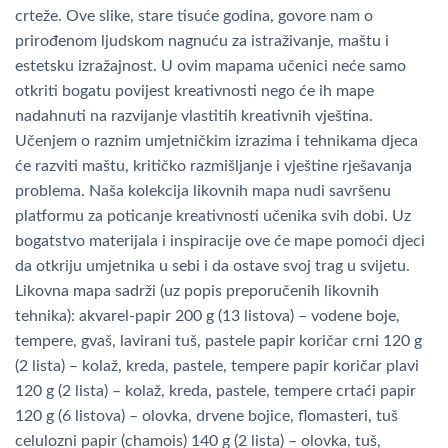
crteže. Ove slike, stare tisuće godina, govore nam o
prirođenom ljudskom nagnuću za istraživanje, maštu i
estetsku izražajnost. U ovim mapama učenici neće samo
otkriti bogatu povijest kreativnosti nego će ih mape
nadahnuti na razvijanje vlastitih kreativnih vještina.
Učenjem o raznim umjetničkim izrazima i tehnikama djeca
će razviti maštu, kritičko razmišljanje i vještine rješavanja
problema. Naša kolekcija likovnih mapa nudi savršenu
platformu za poticanje kreativnosti učenika svih dobi. Uz
bogatstvo materijala i inspiracije ove će mape pomoći djeci
da otkriju umjetnika u sebi i da ostave svoj trag u svijetu.
Likovna mapa sadrži (uz popis preporučenih likovnih
tehnika): akvarel-papir 200 g (13 listova) – vodene boje,
tempere, gvaš, lavirani tuš, pastele papir koričar crni 120 g
(2 lista) – kolaž, kreda, pastele, tempere papir koričar plavi
120 g (2 lista) – kolaž, kreda, pastele, tempere crtaći papir
120 g (6 listova) – olovka, drvene bojice, flomasteri, tuš
celulozni papir (chamois) 140 g (2 lista) – olovka, tuš,