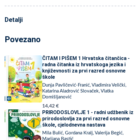
Detalji
Povezano
ČITAM I PIŠEM 1 Hrvatska čitančica -
radna čitanka iz hrvatskoga jezika i
književnosti za prvi razred osnovne
škole
Dunja Pavličević-Franić, Vladimira Velički,
Katarina Aladrović Slovaček, Vlatka
Domišljanović
14,42 €
PRIRODOSLOVLJE 1 - radni udžbenik iz
prirodoslovlja za prvi razred osnovne
škole, cjelodnevna nastava
Mila Bulić, Gordana Kralj, Valerija Begić,
Marijana Bastić