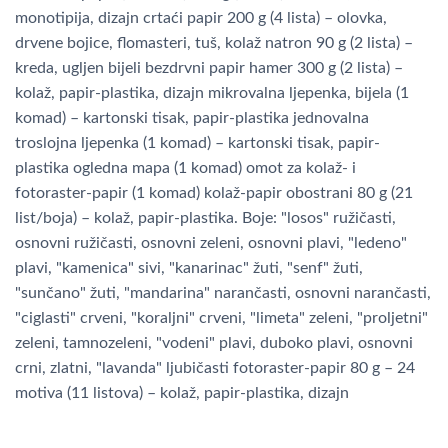
monotipija, dizajn crtaći papir 200 g (4 lista) – olovka,
drvene bojice, flomasteri, tuš, kolaž natron 90 g (2 lista) –
kreda, ugljen bijeli bezdrvni papir hamer 300 g (2 lista) –
kolaž, papir-plastika, dizajn mikrovalna ljepenka, bijela (1
komad) – kartonski tisak, papir-plastika jednovalna
troslojna ljepenka (1 komad) – kartonski tisak, papir-
plastika ogledna mapa (1 komad) omot za kolaž- i
fotoraster-papir (1 komad) kolaž-papir obostrani 80 g (21
list/boja) – kolaž, papir-plastika. Boje: "losos" ružičasti,
osnovni ružičasti, osnovni zeleni, osnovni plavi, "ledeno"
plavi, "kamenica" sivi, "kanarinac" žuti, "senf" žuti,
"sunčano" žuti, "mandarina" narančasti, osnovni narančasti,
"ciglasti" crveni, "koraljni" crveni, "limeta" zeleni, "proljetni"
zeleni, tamnozeleni, "vodeni" plavi, duboko plavi, osnovni
crni, zlatni, "lavanda" ljubičasti fotoraster-papir 80 g – 24
motiva (11 listova) – kolaž, papir-plastika, dizajn