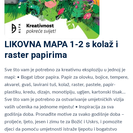
LIKOVNA MAPA 1-2 s kolaž i
raster papirima
Sve što vam je potrebno za kreativnu eksploziju u jednoj je
mapi: • Bogat izbor papira. Papir za olovku, bojice, tempere,
akvarel, gvaš, lavirani tuš, kolaž, raster, pastele, papir-
plastiku, kredu, dizajn, monotipiju, ugljen, kartonski tisak...
Sve što vam je potrebno za ostvarivanje umjetničkih vizija
vaših učenika na jednome mjestu! • Inspiracija za sva
godišnja doba. Pronađite motive za svako godišnje doba –
proljeće, ljeto, jesen i zimu te za Božić i Uskrs, i pomozite
djeci da pomoću umjetnosti istraže ljepotu i bogatstvo