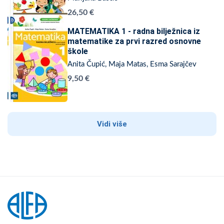
26,50 €
MATEMATIKA 1 - radna bilježnica iz
matematike za prvi razred osnovne
škole
Anita Čupić, Maja Matas, Esma Sarajčev
9,50 €
Vidi više