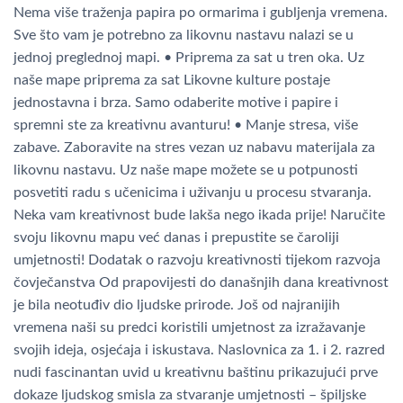
Nema više traženja papira po ormarima i gubljenja vremena.
Sve što vam je potrebno za likovnu nastavu nalazi se u
jednoj preglednoj mapi. • Priprema za sat u tren oka. Uz
naše mape priprema za sat Likovne kulture postaje
jednostavna i brza. Samo odaberite motive i papire i
spremni ste za kreativnu avanturu! • Manje stresa, više
zabave. Zaboravite na stres vezan uz nabavu materijala za
likovnu nastavu. Uz naše mape možete se u potpunosti
posvetiti radu s učenicima i uživanju u procesu stvaranja.
Neka vam kreativnost bude lakša nego ikada prije! Naručite
svoju likovnu mapu već danas i prepustite se čaroliji
umjetnosti! Dodatak o razvoju kreativnosti tijekom razvoja
čovječanstva Od prapovijesti do današnjih dana kreativnost
je bila neotuđiv dio ljudske prirode. Još od najranijih
vremena naši su predci koristili umjetnost za izražavanje
svojih ideja, osjećaja i iskustava. Naslovnica za 1. i 2. razred
nudi fascinantan uvid u kreativnu baštinu prikazujući prve
dokaze ljudskog smisla za stvaranje umjetnosti – špiljske