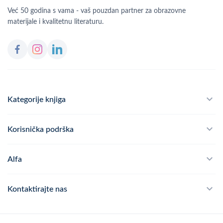
Već 50 godina s vama - vaš pouzdan partner za obrazovne
materijale i kvalitetnu literaturu.
Kategorije knjiga
Školski program
Korisnička podrška
Alfateka
Često postavljana pitanja
Alfa
Didaktika
Dostava
Politika privatnosti
Kontaktirajte nas
Povrat robe
Kontakt
mail
webshop@alfa.hr
Načini plaćanja