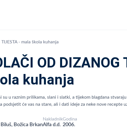
JESTA - mala škola kuhanja
LAČI OD DIZANOG T
ola kuhanja
i su u raznim prilikama, slani i slatki, a tijekom blagdana stvara
a podsjetit će vas na stare, ali i dati ideje za neke nove recepte 
Nakladnik
Godina
 Biluš, Božica Brkan
Alfa d.d.
2006.