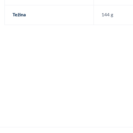
Težina
144 g