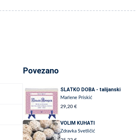
Povezano
SLATKO DOBA - talijanski
Marlene Priskić
29,20 €
VOLIM KUHATI
Zdravka Svetličić