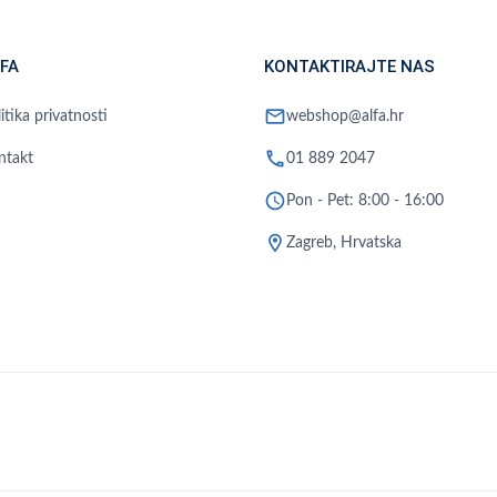
FA
KONTAKTIRAJTE NAS
mail
itika privatnosti
webshop@alfa.hr
phone
ntakt
01 889 2047
schedule
Pon - Pet: 8:00 - 16:00
location_on
Zagreb, Hrvatska