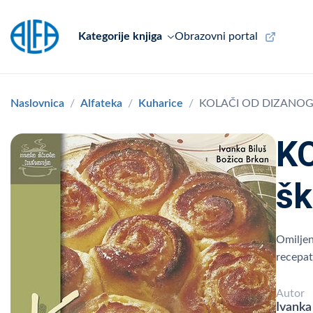
Kategorije knjiga
Obrazovni portal
Naslovnica
Alfateka
Kuharice
KOLAČI OD DIZANOG TI
KO
šk
Omiljen
recepat
Autor
Ivanka