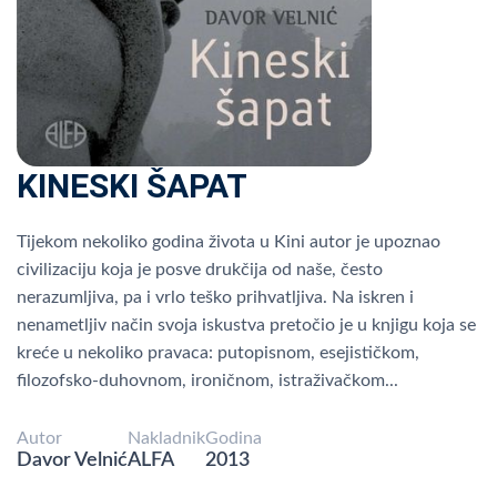
KINESKI ŠAPAT
Tijekom nekoliko godina života u Kini autor je upoznao
civilizaciju koja je posve drukčija od naše, često
nerazumljiva, pa i vrlo teško prihvatljiva. Na iskren i
nenametljiv način svoja iskustva pretočio je u knjigu koja se
kreće u nekoliko pravaca: putopisnom, esejističkom,
filozofsko-duhovnom, ironičnom, istraživačkom...
Autor
Nakladnik
Godina
Davor Velnić
ALFA
2013