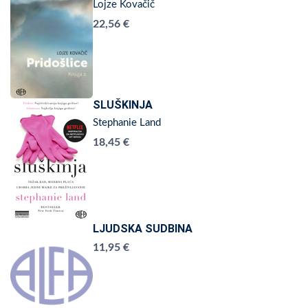
Lojze Kovačič
22,56 €
SLUŠKINJA
Stephanie Land
18,45 €
LJUDSKA SUDBINA
11,95 €