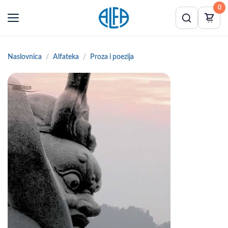
0
Naslovnica
Alfateka
Proza i poezija