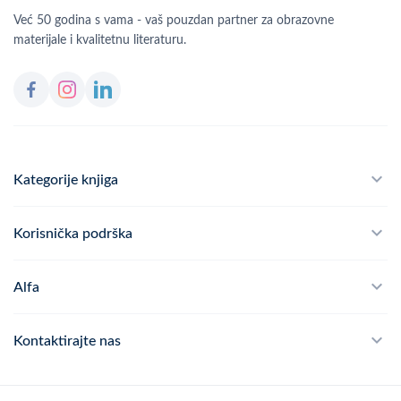
Već 50 godina s vama - vaš pouzdan partner za obrazovne
materijale i kvalitetnu literaturu.
Kategorije knjiga
Školski program
Korisnička podrška
Alfateka
Često postavljana pitanja
Alfa
Didaktika
Dostava
Politika privatnosti
Kontaktirajte nas
Povrat robe
Kontakt
mail
webshop@alfa.hr
Načini plaćanja