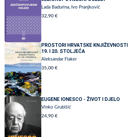
Lada Badurina, Ivo Pranjković
32,90 €
PROSTORI HRVATSKE KNJIŽEVNOSTI
19. I 20. STOLJEĆA
Aleksandar Flaker
35,00 €
EUGENE IONESCO - ŽIVOT I DJELO
Vinko Grubišić
24,90 €