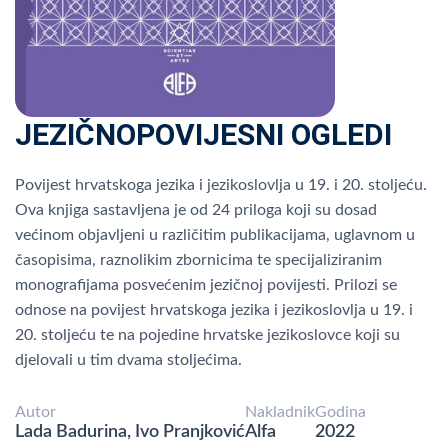
JEZIČNOPOVIJESNI OGLEDI
Povijest hrvatskoga jezika i jezikoslovlja u 19. i 20. stoljeću.
Ova knjiga sastavljena je od 24 priloga koji su dosad
većinom objavljeni u različitim publikacijama, uglavnom u
časopisima, raznolikim zbornicima te specijaliziranim
monografijama posvećenim jezičnoj povijesti. Prilozi se
odnose na povijest hrvatskoga jezika i jezikoslovlja u 19. i
20. stoljeću te na pojedine hrvatske jezikoslovce koji su
djelovali u tim dvama stoljećima.
Autor
Nakladnik
Godina
Lada Badurina, Ivo Pranjković
Alfa
2022